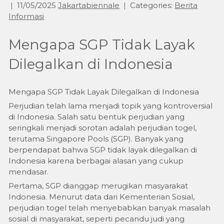
11/05/2025
Jakartabiennale
Categories:
Berita
Informasi
Mengapa SGP Tidak Layak
Dilegalkan di Indonesia
Mengapa SGP Tidak Layak Dilegalkan di Indonesia
Perjudian telah lama menjadi topik yang kontroversial
di Indonesia. Salah satu bentuk perjudian yang
seringkali menjadi sorotan adalah perjudian togel,
terutama Singapore Pools (SGP). Banyak yang
berpendapat bahwa SGP tidak layak dilegalkan di
Indonesia karena berbagai alasan yang cukup
mendasar.
Pertama, SGP dianggap merugikan masyarakat
Indonesia. Menurut data dari Kementerian Sosial,
perjudian togel telah menyebabkan banyak masalah
sosial di masyarakat, seperti pecandu judi yang