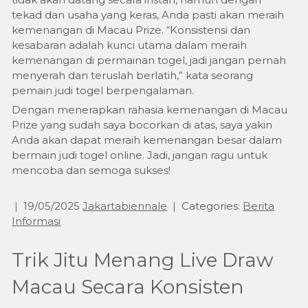
tekad dan usaha yang keras, Anda pasti akan meraih
kemenangan di Macau Prize. “Konsistensi dan
kesabaran adalah kunci utama dalam meraih
kemenangan di permainan togel, jadi jangan pernah
menyerah dan teruslah berlatih,” kata seorang
pemain judi togel berpengalaman.
Dengan menerapkan rahasia kemenangan di Macau
Prize yang sudah saya bocorkan di atas, saya yakin
Anda akan dapat meraih kemenangan besar dalam
bermain judi togel online. Jadi, jangan ragu untuk
mencoba dan semoga sukses!
19/05/2025
Jakartabiennale
Categories:
Berita
Informasi
Trik Jitu Menang Live Draw
Macau Secara Konsisten