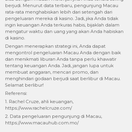
berjudi. Menurut data terbaru, pengunjung Macau
rata-rata menghabiskan lebih dari setengah dari
pengeluaran mereka di kasino. Jadi, jika Anda tidak
ingin keuangan Anda terkuras habis, bijaklah dalam
mengatur waktu dan uang yang akan Anda habiskan
di kasino.
Dengan menerapkan strategi ini, Anda dapat
mengontrol pengeluaran Macau Anda dengan baik
dan menikmati liburan Anda tanpa perlu khawatir
tentang keuangan Anda. Jadi, jangan lupa untuk
membuat anggaran, mencari promo, dan
menghindari godaan berjudi saat berlibur di Macau.
Selamat berlibur!
Referensi:
1. Rachel Cruze, ahli keuangan,
https://www.rachelcruze.com/
2. Data pengeluaran pengunjung di Macau,
https://www.macauhub.com.mo/