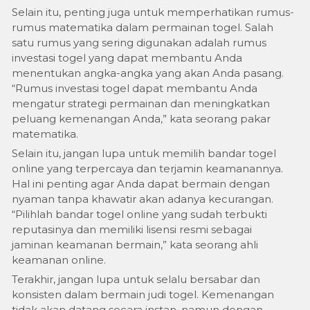
Selain itu, penting juga untuk memperhatikan rumus-
rumus matematika dalam permainan togel. Salah
satu rumus yang sering digunakan adalah rumus
investasi togel yang dapat membantu Anda
menentukan angka-angka yang akan Anda pasang.
“Rumus investasi togel dapat membantu Anda
mengatur strategi permainan dan meningkatkan
peluang kemenangan Anda,” kata seorang pakar
matematika.
Selain itu, jangan lupa untuk memilih bandar togel
online yang terpercaya dan terjamin keamanannya.
Hal ini penting agar Anda dapat bermain dengan
nyaman tanpa khawatir akan adanya kecurangan.
“Pilihlah bandar togel online yang sudah terbukti
reputasinya dan memiliki lisensi resmi sebagai
jaminan keamanan bermain,” kata seorang ahli
keamanan online.
Terakhir, jangan lupa untuk selalu bersabar dan
konsisten dalam bermain judi togel. Kemenangan
tidak akan datang secara instan, namun dengan