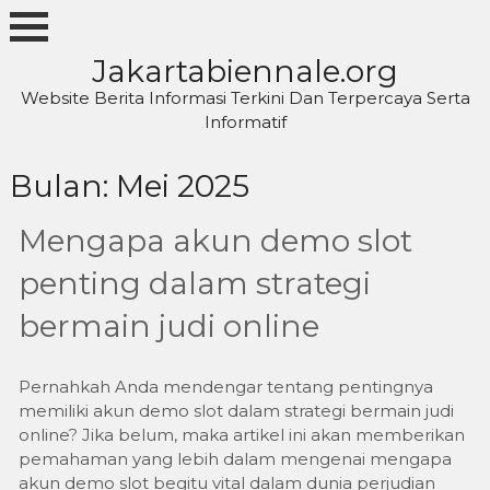
Skip
to
content
Jakartabiennale.org
Website Berita Informasi Terkini Dan Terpercaya Serta
Informatif
Bulan:
Mei 2025
Mengapa akun demo slot
penting dalam strategi
bermain judi online
Pernahkah Anda mendengar tentang pentingnya
memiliki akun demo slot dalam strategi bermain judi
online? Jika belum, maka artikel ini akan memberikan
pemahaman yang lebih dalam mengenai mengapa
akun demo slot begitu vital dalam dunia perjudian