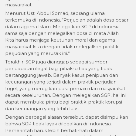
masyarakat.
Menurut Ust. Abdul Somad, seorang ulama
terkemuka di Indonesia, “Perjudian adalah dosa besar
dalam agama Islam. Melegalkan SGP di Indonesia
sama saja dengan melegalkan dosa di mata Allah.
Kita harus menjaga keutuhan moral dan agama
masyarakat kita dengan tidak melegalkan praktik
perjudian yang merusak ini.”
Terakhir, SGP juga dianggap sebagai sumber
pendapatan ilegal bagi pihak-pihak yang tidak
bertanggung jawab. Banyak kasus penipuan dan
kecurangan yang terjadi dalam praktik perjudian
togel, yang merugikan para pemain dan masyarakat
secara keseluruhan. Dengan melegalkan SGP, hal ini
dapat membuka pintu bagi praktik-praktik korupsi
dan kecurangan yang lebih luas.
Dengan berbagai alasan tersebut, dapat disimpulkan
bahwa SGP tidak layak dilegalkan di Indonesia.
Pemerintah harus lebih berhati-hati dalam