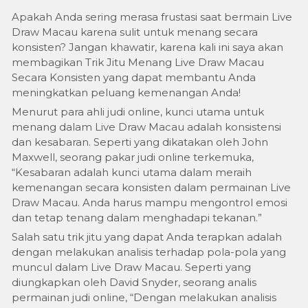
Apakah Anda sering merasa frustasi saat bermain Live
Draw Macau karena sulit untuk menang secara
konsisten? Jangan khawatir, karena kali ini saya akan
membagikan Trik Jitu Menang Live Draw Macau
Secara Konsisten yang dapat membantu Anda
meningkatkan peluang kemenangan Anda!
Menurut para ahli judi online, kunci utama untuk
menang dalam Live Draw Macau adalah konsistensi
dan kesabaran. Seperti yang dikatakan oleh John
Maxwell, seorang pakar judi online terkemuka,
“Kesabaran adalah kunci utama dalam meraih
kemenangan secara konsisten dalam permainan Live
Draw Macau. Anda harus mampu mengontrol emosi
dan tetap tenang dalam menghadapi tekanan.”
Salah satu trik jitu yang dapat Anda terapkan adalah
dengan melakukan analisis terhadap pola-pola yang
muncul dalam Live Draw Macau. Seperti yang
diungkapkan oleh David Snyder, seorang analis
permainan judi online, “Dengan melakukan analisis