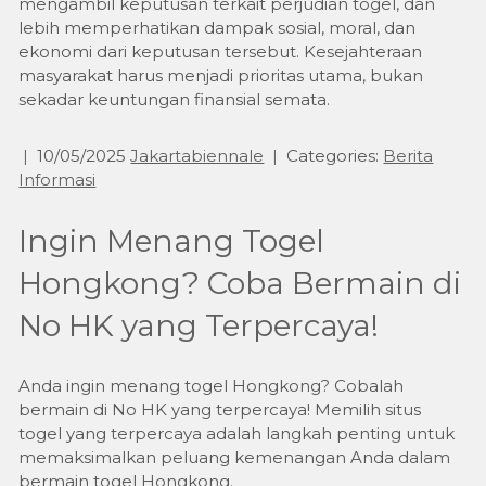
mengambil keputusan terkait perjudian togel, dan
lebih memperhatikan dampak sosial, moral, dan
ekonomi dari keputusan tersebut. Kesejahteraan
masyarakat harus menjadi prioritas utama, bukan
sekadar keuntungan finansial semata.
10/05/2025
Jakartabiennale
Categories:
Berita
Informasi
Ingin Menang Togel
Hongkong? Coba Bermain di
No HK yang Terpercaya!
Anda ingin menang togel Hongkong? Cobalah
bermain di No HK yang terpercaya! Memilih situs
togel yang terpercaya adalah langkah penting untuk
memaksimalkan peluang kemenangan Anda dalam
bermain togel Hongkong.