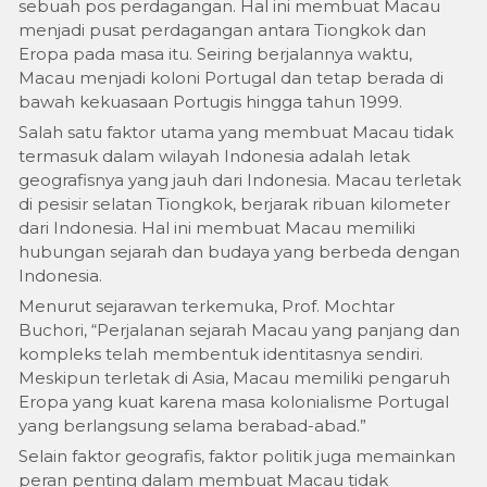
sebuah pos perdagangan. Hal ini membuat Macau
menjadi pusat perdagangan antara Tiongkok dan
Eropa pada masa itu. Seiring berjalannya waktu,
Macau menjadi koloni Portugal dan tetap berada di
bawah kekuasaan Portugis hingga tahun 1999.
Salah satu faktor utama yang membuat Macau tidak
termasuk dalam wilayah Indonesia adalah letak
geografisnya yang jauh dari Indonesia. Macau terletak
di pesisir selatan Tiongkok, berjarak ribuan kilometer
dari Indonesia. Hal ini membuat Macau memiliki
hubungan sejarah dan budaya yang berbeda dengan
Indonesia.
Menurut sejarawan terkemuka, Prof. Mochtar
Buchori, “Perjalanan sejarah Macau yang panjang dan
kompleks telah membentuk identitasnya sendiri.
Meskipun terletak di Asia, Macau memiliki pengaruh
Eropa yang kuat karena masa kolonialisme Portugal
yang berlangsung selama berabad-abad.”
Selain faktor geografis, faktor politik juga memainkan
peran penting dalam membuat Macau tidak