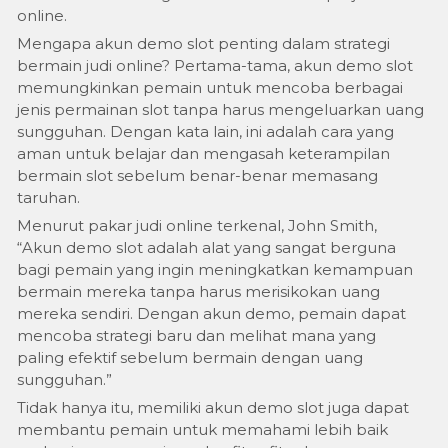
online.
Mengapa akun demo slot penting dalam strategi
bermain judi online? Pertama-tama, akun demo slot
memungkinkan pemain untuk mencoba berbagai
jenis permainan slot tanpa harus mengeluarkan uang
sungguhan. Dengan kata lain, ini adalah cara yang
aman untuk belajar dan mengasah keterampilan
bermain slot sebelum benar-benar memasang
taruhan.
Menurut pakar judi online terkenal, John Smith,
“Akun demo slot adalah alat yang sangat berguna
bagi pemain yang ingin meningkatkan kemampuan
bermain mereka tanpa harus merisikokan uang
mereka sendiri. Dengan akun demo, pemain dapat
mencoba strategi baru dan melihat mana yang
paling efektif sebelum bermain dengan uang
sungguhan.”
Tidak hanya itu, memiliki akun demo slot juga dapat
membantu pemain untuk memahami lebih baik