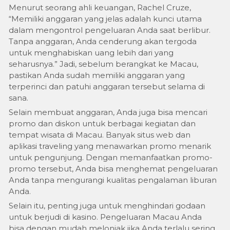
Menurut seorang ahli keuangan, Rachel Cruze,
“Memiliki anggaran yang jelas adalah kunci utama
dalam mengontrol pengeluaran Anda saat berlibur.
Tanpa anggaran, Anda cenderung akan tergoda
untuk menghabiskan uang lebih dari yang
seharusnya.” Jadi, sebelum berangkat ke Macau,
pastikan Anda sudah memiliki anggaran yang
terperinci dan patuhi anggaran tersebut selama di
sana.
Selain membuat anggaran, Anda juga bisa mencari
promo dan diskon untuk berbagai kegiatan dan
tempat wisata di Macau. Banyak situs web dan
aplikasi traveling yang menawarkan promo menarik
untuk pengunjung. Dengan memanfaatkan promo-
promo tersebut, Anda bisa menghemat pengeluaran
Anda tanpa mengurangi kualitas pengalaman liburan
Anda.
Selain itu, penting juga untuk menghindari godaan
untuk berjudi di kasino. Pengeluaran Macau Anda
bisa dengan mudah melonjak jika Anda terlalu sering