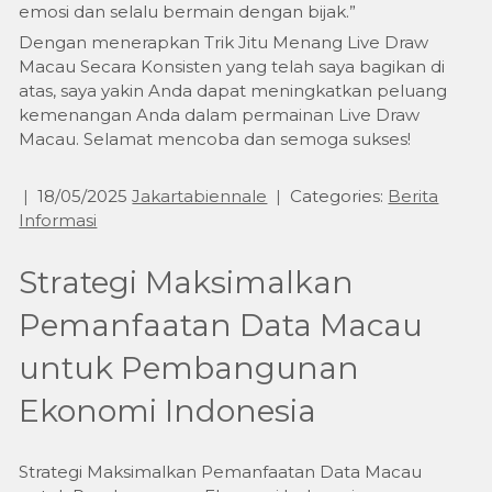
emosi dan selalu bermain dengan bijak.”
Dengan menerapkan Trik Jitu Menang Live Draw
Macau Secara Konsisten yang telah saya bagikan di
atas, saya yakin Anda dapat meningkatkan peluang
kemenangan Anda dalam permainan Live Draw
Macau. Selamat mencoba dan semoga sukses!
18/05/2025
Jakartabiennale
Categories:
Berita
Informasi
Strategi Maksimalkan
Pemanfaatan Data Macau
untuk Pembangunan
Ekonomi Indonesia
Strategi Maksimalkan Pemanfaatan Data Macau