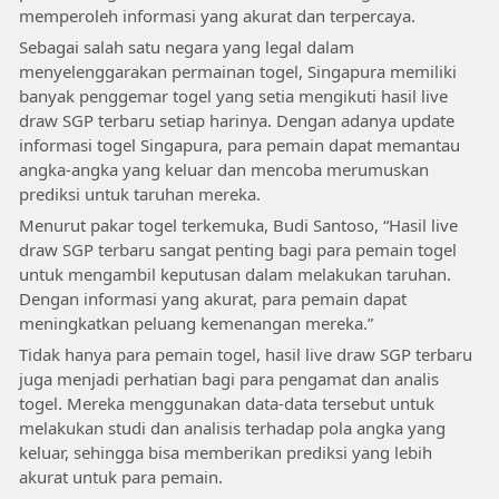
memperoleh informasi yang akurat dan terpercaya.
Sebagai salah satu negara yang legal dalam
menyelenggarakan permainan togel, Singapura memiliki
banyak penggemar togel yang setia mengikuti hasil live
draw SGP terbaru setiap harinya. Dengan adanya update
informasi togel Singapura, para pemain dapat memantau
angka-angka yang keluar dan mencoba merumuskan
prediksi untuk taruhan mereka.
Menurut pakar togel terkemuka, Budi Santoso, “Hasil live
draw SGP terbaru sangat penting bagi para pemain togel
untuk mengambil keputusan dalam melakukan taruhan.
Dengan informasi yang akurat, para pemain dapat
meningkatkan peluang kemenangan mereka.”
Tidak hanya para pemain togel, hasil live draw SGP terbaru
juga menjadi perhatian bagi para pengamat dan analis
togel. Mereka menggunakan data-data tersebut untuk
melakukan studi dan analisis terhadap pola angka yang
keluar, sehingga bisa memberikan prediksi yang lebih
akurat untuk para pemain.