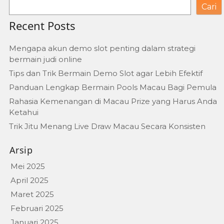
Cari
Recent Posts
Mengapa akun demo slot penting dalam strategi
bermain judi online
Tips dan Trik Bermain Demo Slot agar Lebih Efektif
Panduan Lengkap Bermain Pools Macau Bagi Pemula
Rahasia Kemenangan di Macau Prize yang Harus Anda
Ketahui
Trik Jitu Menang Live Draw Macau Secara Konsisten
Arsip
Mei 2025
April 2025
Maret 2025
Februari 2025
Januari 2025