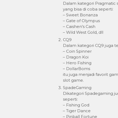
Dalam kategori Pragmatic 
yang bisa di coba seperti:
– Sweet Bonanza
– Gate of Olympus
– Caishen’s Cash
– Wild West Gold, dll
CQ9
Dalam kategori CQ9 juga ter
– Coin Spinner
– Dragon Koi
– Hero Fishing
– DollarBoms
itu juga menjadi favorit g
slot game.
SpadeGaming
Dikategori Spadegaming ju
seperti:
– Fishing God
– Tiger Dance
– Pinball Fortune