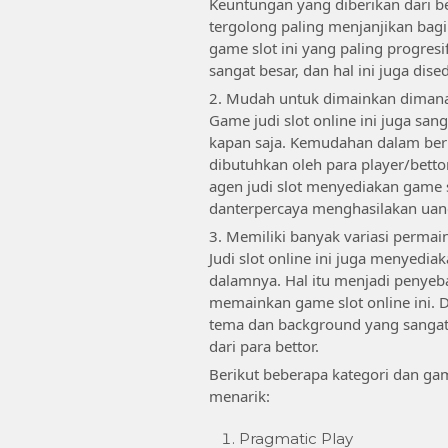
Keuntungan yang diberikan dari b
tergolong paling menjanjikan bagi
game slot ini yang paling progre
sangat besar, dan hal ini juga dise
2. Mudah untuk dimainkan dimana
Game judi slot online ini juga s
kapan saja. Kemudahan dalam berm
dibutuhkan oleh para player/betto
agen judi slot menyediakan game 
danterpercaya menghasilakan uang 
3. Memiliki banyak variasi perma
Judi slot online ini juga menyedi
dalamnya. Hal itu menjadi penyeb
memainkan game slot online ini. D
tema dan background yang sangat
dari para bettor.
Berikut beberapa kategori dan ga
menarik:
Pragmatic Play