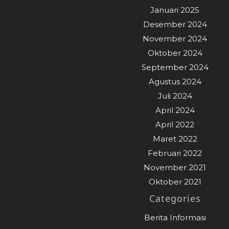
Januari 2025
Desember 2024
November 2024
Oktober 2024
September 2024
Agustus 2024
Juli 2024
April 2024
April 2022
Maret 2022
Februari 2022
November 2021
Oktober 2021
Categories
Berita Informasi