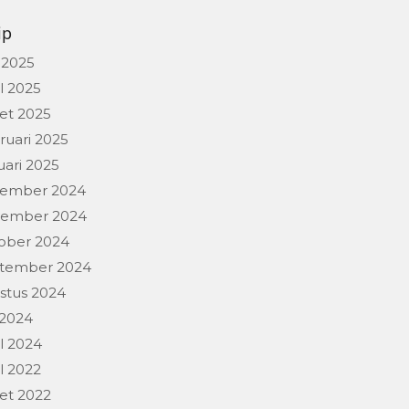
ip
 2025
l 2025
et 2025
ruari 2025
uari 2025
ember 2024
ember 2024
ober 2024
tember 2024
stus 2024
 2024
l 2024
l 2022
et 2022