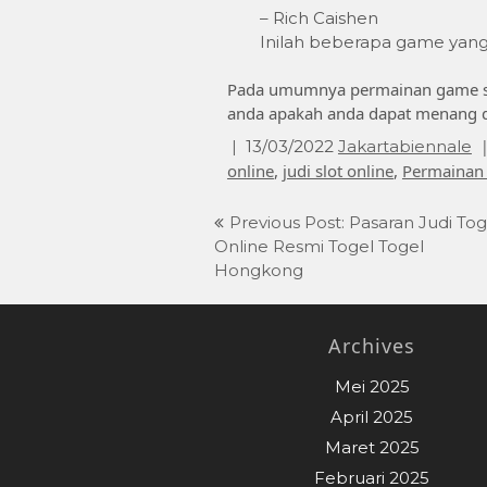
– Rich Caishen
Inilah beberapa game yang
Pada umumnya permainan game sl
anda apakah anda dapat menang da
13/03/2022
Jakartabiennale
online
,
judi slot online
,
Permainan 
Navigasi
Previous Post: Pasaran Judi Tog
pos
Online Resmi Togel Togel
Hongkong
Archives
Mei 2025
April 2025
Maret 2025
Februari 2025