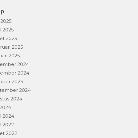
ip
 2025
l 2025
et 2025
ruari 2025
uari 2025
ember 2024
ember 2024
ober 2024
tember 2024
stus 2024
 2024
l 2024
l 2022
et 2022