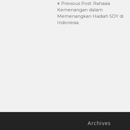
Navigasi
Previous Post: Rahasia
pos
Kemenangan dalam
Memenangkan Hadiah SDY di
Indonesia
Archives