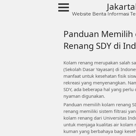
Skip
Jakarta
to
Website Berita Informasi Te
content
Panduan Memilih
Renang SDY di In
Kolam renang merupakan salah satu
(Sekolah Dasar Yayasan) di Indon
manfaat untuk kesehatan fisik sis
rekreasi yang menyenangkan. Na
SDY, ada beberapa hal yang perlu
nyaman digunakan.
Panduan memilih kolam renang S
renang memiliki sistem filtrasi yan
kolam renang dari Universitas Indo
untuk menjaga kualitas air kola
kuman yang berbahaya bagi keseh