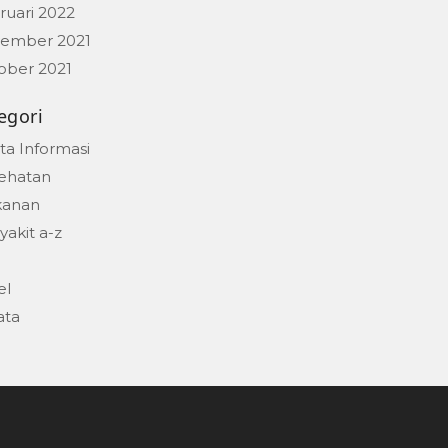
ruari 2022
ember 2021
ober 2021
egori
ta Informasi
ehatan
anan
akit a-z
el
ata