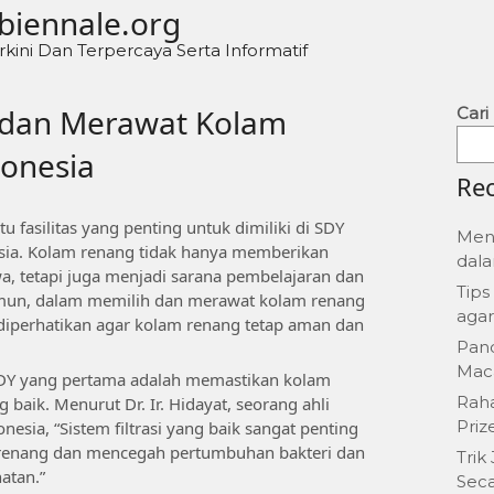
biennale.org
rkini Dan Terpercaya Serta Informatif
 dan Merawat Kolam
Cari
donesia
Rec
 fasilitas yang penting untuk dimiliki di SDY
Men
esia. Kolam renang tidak hanya memberikan
dala
wa, tetapi juga menjadi sarana pembelajaran dan
Tips
mun, dalam memilih dan merawat kolam renang
agar
 diperhatikan agar kolam renang tetap aman dan
Pan
Mac
DY yang pertama adalah memastikan kolam
Rah
g baik. Menurut Dr. Ir. Hidayat, seorang ahli
Priz
nesia, “Sistem filtrasi yang baik sangat penting
m renang dan mencegah pertumbuhan bakteri dan
Trik
atan.”
Seca