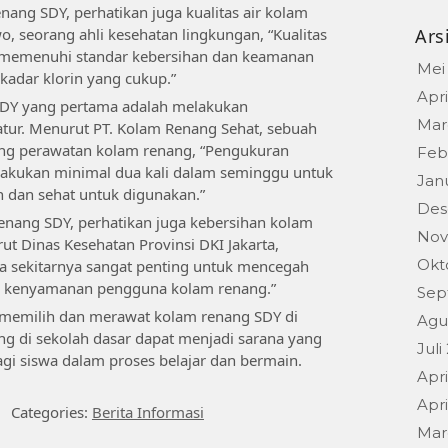
nang SDY, perhatikan juga kualitas air kolam
, seorang ahli kesehatan lingkungan, “Kualitas
Ars
s memenuhi standar kebersihan dan keamanan
Mei
 kadar klorin yang cukup.”
Apri
DY yang pertama adalah melakukan
Mar
ratur. Menurut PT. Kolam Renang Sehat, sebuah
ang perawatan kolam renang, “Pengukuran
Feb
ilakukan minimal dua kali dalam seminggu untuk
Jan
n dan sehat untuk digunakan.”
Des
renang SDY, perhatikan juga kebersihan kolam
Nov
ut Dinas Kesehatan Provinsi DKI Jakarta,
Okt
a sekitarnya sangat penting untuk mencegah
a kenyamanan pengguna kolam renang.”
Sep
emilih dan merawat kolam renang SDY di
Agu
ng di sekolah dasar dapat menjadi sarana yang
Juli
i siswa dalam proses belajar dan bermain.
Apri
Apri
Categories:
Berita Informasi
Mar