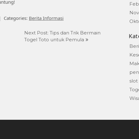
untung!
Feb
Nov
Categories:
Berita Informasi
Okt
Next Post: Tips dan Trik Bermain
Kat
Togel Toto untuk Pemula
Beri
Kes
Mak
peny
slot
Tog
Wis