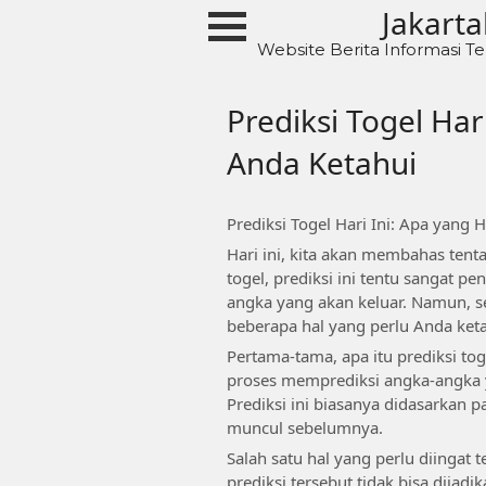
Skip
Jakarta
to
Website Berita Informasi Te
content
Prediksi Togel Har
Anda Ketahui
Prediksi Togel Hari Ini: Apa yang 
Hari ini, kita akan membahas tent
togel, prediksi ini tentu sangat
angka yang akan keluar. Namun, s
beberapa hal yang perlu Anda ketah
Pertama-tama, apa itu prediksi tog
proses memprediksi angka-angka 
Prediksi ini biasanya didasarkan p
muncul sebelumnya.
Salah satu hal yang perlu diingat 
prediksi tersebut tidak bisa dijad