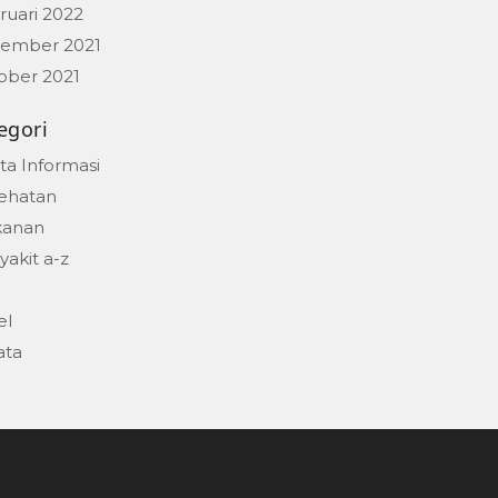
ruari 2022
ember 2021
ober 2021
egori
ta Informasi
ehatan
anan
akit a-z
el
ata