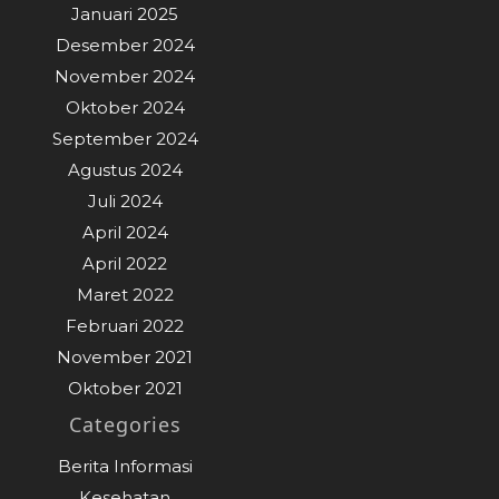
Januari 2025
Desember 2024
November 2024
Oktober 2024
September 2024
Agustus 2024
Juli 2024
April 2024
April 2022
Maret 2022
Februari 2022
November 2021
Oktober 2021
Categories
Berita Informasi
Kesehatan