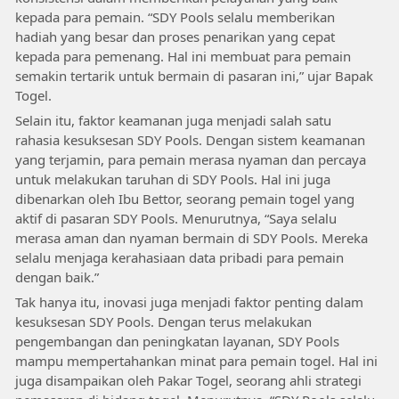
kepada para pemain. “SDY Pools selalu memberikan
hadiah yang besar dan proses penarikan yang cepat
kepada para pemenang. Hal ini membuat para pemain
semakin tertarik untuk bermain di pasaran ini,” ujar Bapak
Togel.
Selain itu, faktor keamanan juga menjadi salah satu
rahasia kesuksesan SDY Pools. Dengan sistem keamanan
yang terjamin, para pemain merasa nyaman dan percaya
untuk melakukan taruhan di SDY Pools. Hal ini juga
dibenarkan oleh Ibu Bettor, seorang pemain togel yang
aktif di pasaran SDY Pools. Menurutnya, “Saya selalu
merasa aman dan nyaman bermain di SDY Pools. Mereka
selalu menjaga kerahasiaan data pribadi para pemain
dengan baik.”
Tak hanya itu, inovasi juga menjadi faktor penting dalam
kesuksesan SDY Pools. Dengan terus melakukan
pengembangan dan peningkatan layanan, SDY Pools
mampu mempertahankan minat para pemain togel. Hal ini
juga disampaikan oleh Pakar Togel, seorang ahli strategi