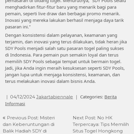
pemasaran di bidang togel. Menurutnya, “SDY Pools selalu
menghadirkan fitur-fitur baru yang menarik bagi para
pemain, seperti live draw dan berbagai promo menarik.
Inovasi yang mereka lakukan berhasil menjaga daya tarik
pasaran ini.”
Dengan konsistensi dalam pelayanan, keamanan yang
terjamin, dan inovasi yang terus dilakukan, tidak heran jika
SDY Pools menjadi salah satu pasaran togel paling sukses
di Indonesia. Para pemain pun semakin loyal dan terus
memilih SDY Pools sebagai tempat untuk bermain togel.
Jadi, jika Anda ingin meraih kesuksesan seperti SDY Pools,
jangan lupa untuk menjaga konsistensi, keamanan, dan
terus melakukan inovasi dalam bisnis Anda.
Categories:
Berita
04/12/2024
Jakartabiennale
Informasi
Navigasi
Previous Post: Misteri
Next Post: No HK
pos
dan Keberuntungan di
Terpercaya: Tips Memilih
Balik Hadiah SDY di
Situs Togel Hongkong