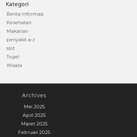
Kategori
Berita Informasi
Kesehatan
Makanan
penyakit a-z
slot
Togel
Wisata
Archives
Mei 2025
April 2025
Maret 2025
Februari 2025