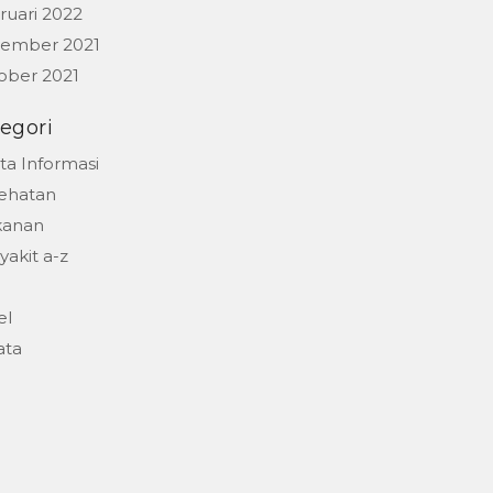
ruari 2022
ember 2021
ober 2021
egori
ta Informasi
ehatan
anan
akit a-z
el
ata