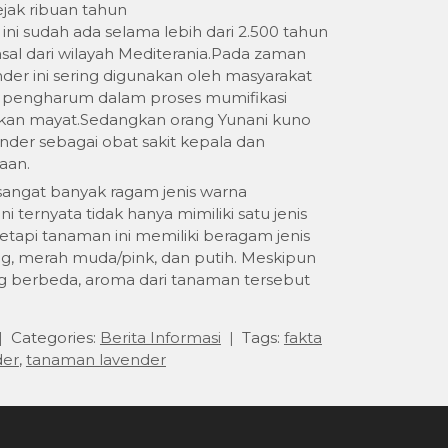
jak ribuan tahun
ni sudah ada selama lebih dari 2.500 tahun
asal dari wilayah Mediterania.Pada zaman
der ini sering digunakan oleh masyarakat
i pengharum dalam proses mumifikasi
an mayat.Sedangkan orang Yunani kuno
der sebagai obat sakit kepala dan
aan.
sangat banyak ragam jenis warna
i ternyata tidak hanya mimiliki satu jenis
etapi tanaman ini memiliki beragam jenis
ng, merah muda/pink, dan putih. Meskipun
g berbeda, aroma dari tanaman tersebut
Categories:
Berita Informasi
Tags:
fakta
der
,
tanaman lavender