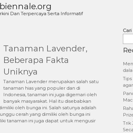
biennale.org
rkini Dan Terpercaya Serta Informatif
Cari
Tanaman Lavender,
Re
Beberapa Fakta
Men
Uniknya
dala
Tips
Tanaman Lavender merupakan salah satu
agar
tanaman hias yang populer dan di
Pan
Indonesia, tanaman ini juga digemari oleh
Mac
banyak masyarakat. Hal itu disebabkan
miliki oleh bunga ini. Salah satunya adalah
Rah
unggu cerah yang dimiliki oleh bunga ini
Priz
iki tanaman ini juga dapat untuk mengusir
Trik
Seca