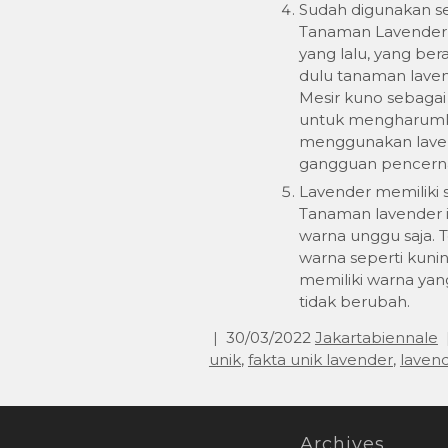
Sudah digunakan se
Tanaman Lavender i
yang lalu, yang ber
dulu tanaman laven
Mesir kuno sebaga
untuk mengharumk
menggunakan laven
gangguan pencern
Lavender memiliki 
Tanaman lavender in
warna unggu saja. T
warna seperti kuni
memiliki warna yan
tidak berubah.
30/03/2022
Jakartabiennale
unik
,
fakta unik lavender
,
laven
Archives