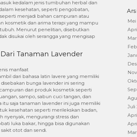
masuk kedalam jenis tumbuhan herbal dan
 dalam kesehatan, seperti pengobatan,
Ars
a seperti menjadi bahan campuran atau
Mei
 kosmetik dan arima terapi yang mampu
ubuh. Menurut penelitian, disebutkan
Apri
idak disukai oleh serangga yang mengisap
Mar
Feb
 Dari Tanaman Lavender
Jan
Des
enis manfaat
Nov
ambil dari bahasa latin lavere yang memiliki
Okt
ni disebakan bunga lavender ini sering
Sep
campuran dari produk kosmetik seperti
angan, sampo, sabun cuci tangan, dan
Agu
 itu saja tanaman lavender ini juga memiliki
Juli
uk kesehatan seperti merilekskan badan,
Apri
h nyenyak, mengurangi stress dan
ti luka bakar, hingga bisa digunakan
Apri
sakit otot dan sendi.
Mar