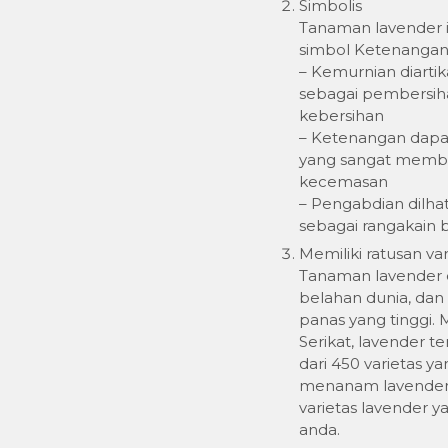
Simbolis
Tanaman lavender 
simbol Ketenangan
– Kemurnian diarti
sebagai pembersih
kebersihan
– Ketenangan dapat
yang sangat memba
kecemasan
– Pengabdian dilhat
sebagai rangakain
Memiliki ratusan var
Tanaman lavender d
belahan dunia, da
panas yang tinggi.
Serikat, lavender te
dari 450 varietas y
menanam lavender, h
varietas lavender 
anda.