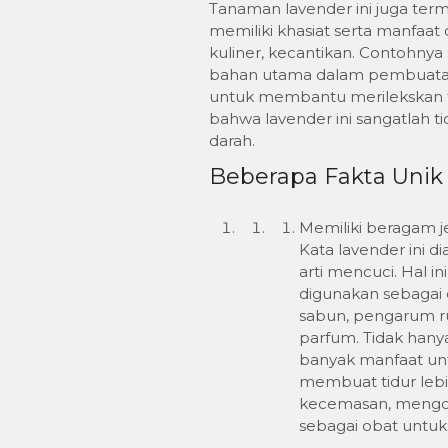
Tanaman lavender ini juga ter
memiliki khasiat serta manfaat
kuliner, kecantikan. Contohny
bahan utama dalam pembuatan
untuk membantu merilekskan t
bahwa lavender ini sangatlah t
darah.
Beberapa Fakta Unik
Memiliki beragam j
Kata lavender ini di
arti mencuci. Hal i
digunakan sebagai 
sabun, pengarum ru
parfum. Tidak hanya
banyak manfaat unt
membuat tidur lebi
kecemasan, mengoba
sebagai obat untuk 