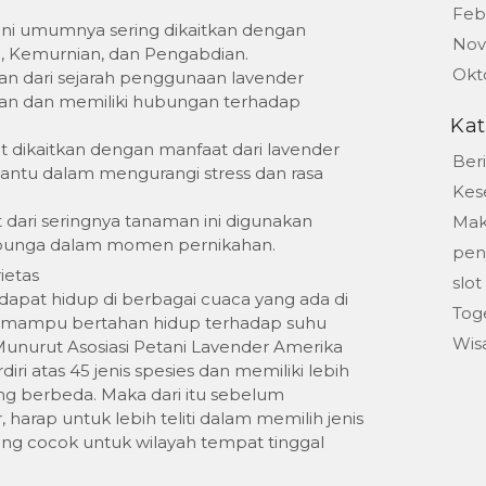
Feb
ini umumnya sering dikaitkan dengan
Nov
, Kemurnian, dan Pengabdian.
Okt
kan dari sejarah penggunaan lavender
an dan memiliki hubungan terhadap
Kat
 dikaitkan dengan manfaat dari lavender
Beri
ntu dalam mengurangi stress dan rasa
Kes
 dari seringnya tanaman ini digunakan
Mak
 bunga dalam momen pernikahan.
peny
ietas
slot
apat hidup di berbagai cuaca yang ada di
Tog
n mampu bertahan hidup terhadap suhu
Wis
 Munurut Asosiasi Petani Lavender Amerika
rdiri atas 45 jenis spesies dan memiliki lebih
ang berbeda. Maka dari itu sebelum
arap untuk lebih teliti dalam memilih jenis
yang cocok untuk wilayah tempat tinggal