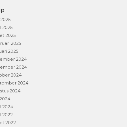
ip
 2025
l 2025
et 2025
ruari 2025
uari 2025
ember 2024
ember 2024
ober 2024
tember 2024
stus 2024
 2024
l 2024
l 2022
et 2022